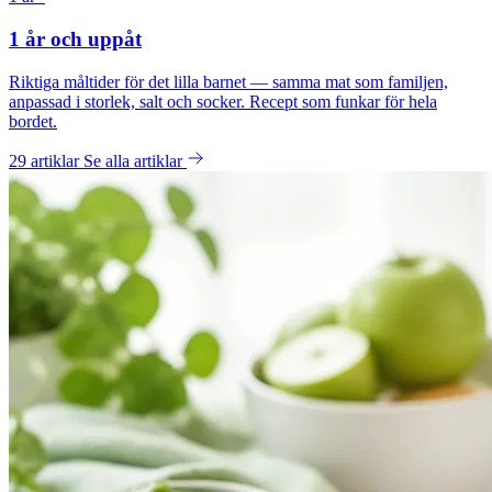
1 år och uppåt
Riktiga måltider för det lilla barnet — samma mat som familjen,
anpassad i storlek, salt och socker. Recept som funkar för hela
bordet.
29 artiklar
Se alla artiklar