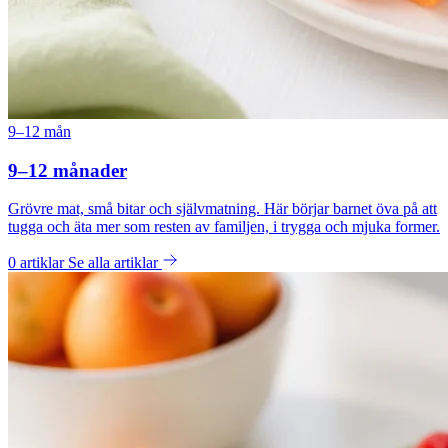
9–12 mån
9–12 månader
Grövre mat, små bitar och självmatning. Här börjar barnet öva på att
tugga och äta mer som resten av familjen, i trygga och mjuka former.
0 artiklar
Se alla artiklar