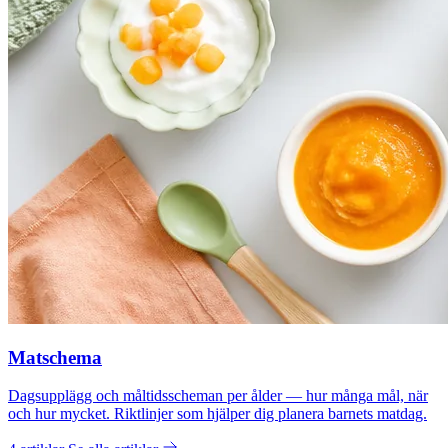
Matschema
Dagsupplägg och måltidsscheman per ålder — hur många mål, när
och hur mycket. Riktlinjer som hjälper dig planera barnets matdag.