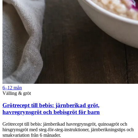
6–12 mån
Välling & gröt
Grötrecept till bebis: järnberikad gröt,
havregrynsgröt och bebisgröt för barn
Grötrecept till bebis: järnberikad havregrynsgröt, quinoagröt och
hirsgrynsgröt med steg-för-steg-instruktioner, järnberiknings­tips och
smakvariation från 6 månader.