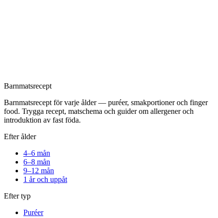
Barnmatsrecept
Barnmatsrecept för varje ålder — puréer, smakportioner och finger
food. Trygga recept, matschema och guider om allergener och
introduktion av fast föda.
Efter ålder
4–6 mån
6–8 mån
9–12 mån
1 år och uppåt
Efter typ
Puréer