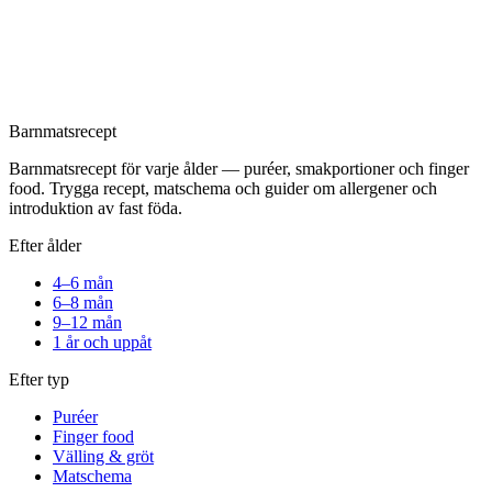
Barnmatsrecept
Barnmatsrecept för varje ålder — puréer, smakportioner och finger
food. Trygga recept, matschema och guider om allergener och
introduktion av fast föda.
Efter ålder
4–6 mån
6–8 mån
9–12 mån
1 år och uppåt
Efter typ
Puréer
Finger food
Välling & gröt
Matschema