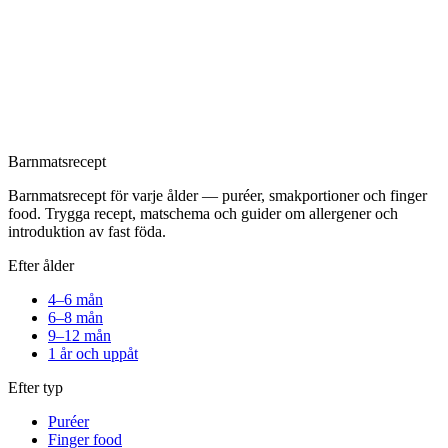
Barnmatsrecept
Barnmatsrecept för varje ålder — puréer, smakportioner och finger
food. Trygga recept, matschema och guider om allergener och
introduktion av fast föda.
Efter ålder
4–6 mån
6–8 mån
9–12 mån
1 år och uppåt
Efter typ
Puréer
Finger food