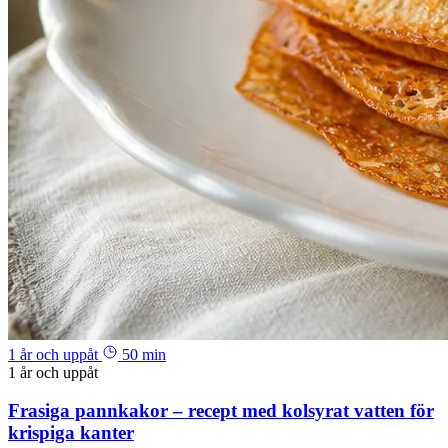
1 år och uppåt
50 min
1 år och uppåt
Frasiga pannkakor – recept med kolsyrat vatten för
krispiga kanter