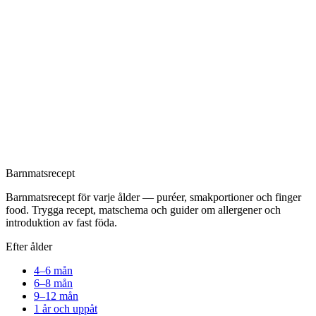
Barnmatsrecept
Barnmatsrecept för varje ålder — puréer, smakportioner och finger
food. Trygga recept, matschema och guider om allergener och
introduktion av fast föda.
Efter ålder
4–6 mån
6–8 mån
9–12 mån
1 år och uppåt