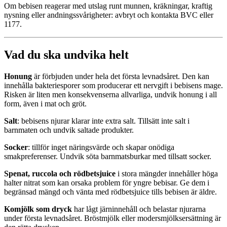
Om bebisen reagerar med utslag runt munnen, kräkningar, kraftig
nysning eller andningssvårigheter: avbryt och kontakta BVC eller
1177.
Vad du ska undvika helt
Honung
är förbjuden under hela det första levnadsåret. Den kan
innehålla bakteriesporer som producerar ett nervgift i bebisens mage.
Risken är liten men konsekvenserna allvarliga, undvik honung i all
form, även i mat och gröt.
Salt
: bebisens njurar klarar inte extra salt. Tillsätt inte salt i
barnmaten och undvik saltade produkter.
Socker
: tillför inget näringsvärde och skapar onödiga
smakpreferenser. Undvik söta barnmatsburkar med tillsatt socker.
Spenat, ruccola och rödbetsjuice
i stora mängder innehåller höga
halter nitrat som kan orsaka problem för yngre bebisar. Ge dem i
begränsad mängd och vänta med rödbetsjuice tills bebisen är äldre.
Komjölk som dryck
har lågt järninnehåll och belastar njurarna
under första levnadsåret. Bröstmjölk eller modersmjölksersättning är