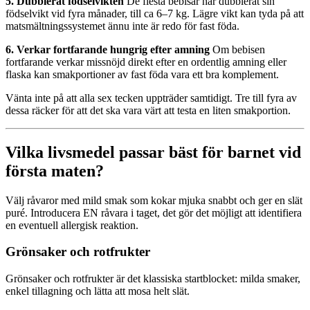
5. Dubblerat födselvikten
De flesta bebisar har dubblerat sin
födselvikt vid fyra månader, till ca 6–7 kg. Lägre vikt kan tyda på att
matsmältningssystemet ännu inte är redo för fast föda.
6. Verkar fortfarande hungrig efter amning
Om bebisen
fortfarande verkar missnöjd direkt efter en ordentlig amning eller
flaska kan smakportioner av fast föda vara ett bra komplement.
Vänta inte på att alla sex tecken uppträder samtidigt. Tre till fyra av
dessa räcker för att det ska vara värt att testa en liten smakportion.
Vilka livsmedel passar bäst för barnet vid
första maten?
Välj råvaror med mild smak som kokar mjuka snabbt och ger en slät
puré. Introducera EN råvara i taget, det gör det möjligt att identifiera
en eventuell allergisk reaktion.
Grönsaker och rotfrukter
Grönsaker och rotfrukter är det klassiska startblocket: milda smaker,
enkel tillagning och lätta att mosa helt slät.