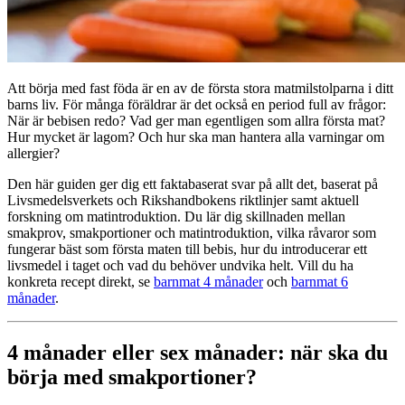
Att börja med fast föda är en av de första stora matmilstolparna i ditt
barns liv. För många föräldrar är det också en period full av frågor:
När är bebisen redo? Vad ger man egentligen som allra första mat?
Hur mycket är lagom? Och hur ska man hantera alla varningar om
allergier?
Den här guiden ger dig ett faktabaserat svar på allt det, baserat på
Livsmedelsverkets och Rikshandbokens riktlinjer samt aktuell
forskning om matintroduktion. Du lär dig skillnaden mellan
smakprov, smakportioner och matintroduktion, vilka råvaror som
fungerar bäst som första maten till bebis, hur du introducerar ett
livsmedel i taget och vad du behöver undvika helt. Vill du ha
konkreta recept direkt, se
barnmat 4 månader
och
barnmat 6
månader
.
4 månader eller sex månader: när ska du
börja med smakportioner?