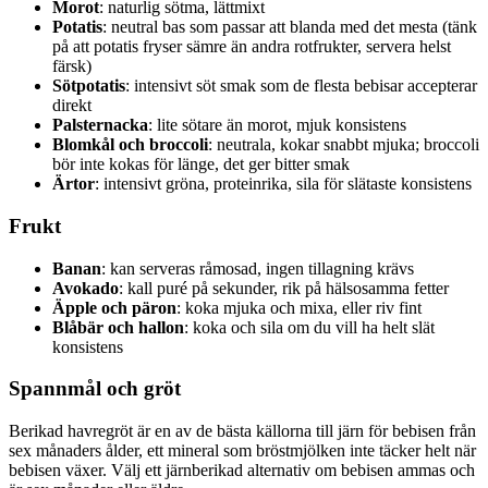
Morot
: naturlig sötma, lättmixt
Potatis
: neutral bas som passar att blanda med det mesta (tänk
på att potatis fryser sämre än andra rotfrukter, servera helst
färsk)
Sötpotatis
: intensivt söt smak som de flesta bebisar accepterar
direkt
Palsternacka
: lite sötare än morot, mjuk konsistens
Blomkål och broccoli
: neutrala, kokar snabbt mjuka; broccoli
bör inte kokas för länge, det ger bitter smak
Ärtor
: intensivt gröna, proteinrika, sila för slätaste konsistens
Frukt
Banan
: kan serveras råmosad, ingen tillagning krävs
Avokado
: kall puré på sekunder, rik på hälsosamma fetter
Äpple och päron
: koka mjuka och mixa, eller riv fint
Blåbär och hallon
: koka och sila om du vill ha helt slät
konsistens
Spannmål och gröt
Berikad havregröt är en av de bästa källorna till järn för bebisen från
sex månaders ålder, ett mineral som bröstmjölken inte täcker helt när
bebisen växer. Välj ett järnberikad alternativ om bebisen ammas och