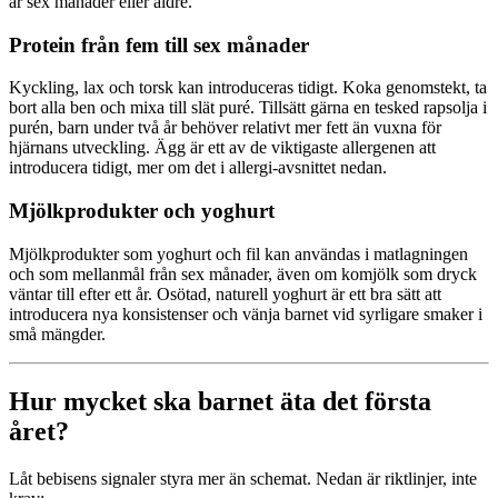
är sex månader eller äldre.
Protein från fem till sex månader
Kyckling, lax och torsk kan introduceras tidigt. Koka genomstekt, ta
bort alla ben och mixa till slät puré. Tillsätt gärna en tesked rapsolja i
purén, barn under två år behöver relativt mer fett än vuxna för
hjärnans utveckling. Ägg är ett av de viktigaste allergenen att
introducera tidigt, mer om det i allergi-avsnittet nedan.
Mjölkprodukter och yoghurt
Mjölkprodukter som yoghurt och fil kan användas i matlagningen
och som mellanmål från sex månader, även om komjölk som dryck
väntar till efter ett år. Osötad, naturell yoghurt är ett bra sätt att
introducera nya konsistenser och vänja barnet vid syrligare smaker i
små mängder.
Hur mycket ska barnet äta det första
året?
Låt bebisens signaler styra mer än schemat. Nedan är riktlinjer, inte