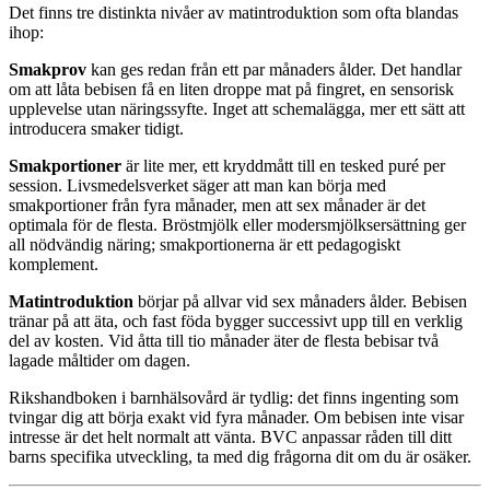
Det finns tre distinkta nivåer av matintroduktion som ofta blandas
ihop:
Smakprov
kan ges redan från ett par månaders ålder. Det handlar
om att låta bebisen få en liten droppe mat på fingret, en sensorisk
upplevelse utan näringssyfte. Inget att schemalägga, mer ett sätt att
introducera smaker tidigt.
Smakportioner
är lite mer, ett kryddmått till en tesked puré per
session. Livsmedelsverket säger att man kan börja med
smakportioner från fyra månader, men att sex månader är det
optimala för de flesta. Bröstmjölk eller modersmjölksersättning ger
all nödvändig näring; smakportionerna är ett pedagogiskt
komplement.
Matintroduktion
börjar på allvar vid sex månaders ålder. Bebisen
tränar på att äta, och fast föda bygger successivt upp till en verklig
del av kosten. Vid åtta till tio månader äter de flesta bebisar två
lagade måltider om dagen.
Rikshandboken i barnhälsovård är tydlig: det finns ingenting som
tvingar dig att börja exakt vid fyra månader. Om bebisen inte visar
intresse är det helt normalt att vänta. BVC anpassar råden till ditt
barns specifika utveckling, ta med dig frågorna dit om du är osäker.