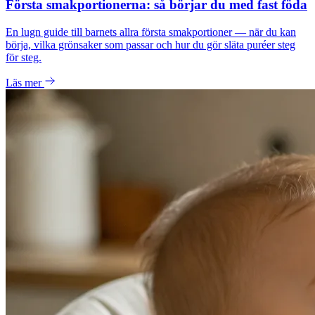
Första smakportionerna: så börjar du med fast föda
En lugn guide till barnets allra första smakportioner — när du kan
börja, vilka grönsaker som passar och hur du gör släta puréer steg
för steg.
Läs mer