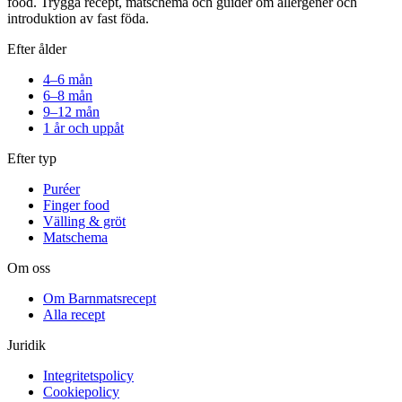
food. Trygga recept, matschema och guider om allergener och
introduktion av fast föda.
Efter ålder
4–6 mån
6–8 mån
9–12 mån
1 år och uppåt
Efter typ
Puréer
Finger food
Välling & gröt
Matschema
Om oss
Om Barnmatsrecept
Alla recept
Juridik
Integritetspolicy
Cookiepolicy