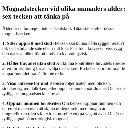
Mognadstecken vid olika månaders ålder:
sex tecken att tänka på
Ålder är en tumregel, inte ett startskott. Titta istället efter dessa
mognadstecken:
1. Sitter upprätt med stöd
Bebisen ska kunna hålla ryggen relativt
rak i ett stödjande säte eller i ditt knä. Fast föda kräver en viss rygg-
och nackstabilitet för att undvika kvävningsrisk.
2. Håller huvudet utan stöd
Att kunna kontrollera huvudets rörelse
är en förutsättning för att svälja mat säkert. En bebis som fortfarande
tappar huvudet framåt är inte redo.
3. Visar intresse för mat
Bebisen följer maten med blicken,
sträcker sig mot tallriken, eller öppnar munnen när du äter. Det är det
tydligaste mognadstecknet av alla.
4. Öppnar munnen för skeden
Om bebisen öppnar munnen och
tar emot maten utan att skjuta ut den direkt med tungan är
tungereflexen (den s.k. extrusion-reflexen) på väg att avta. Det är en
tydlig signal på neurologisk mognad.