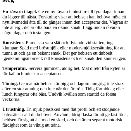
En råvara i taget.
Ge en ny råvara i minst tre till fyra dagar innan
du lägger till nästa. Forskning visar att bebisen kan behöva möta ett
nytt livsmedel åtta till tio gånger innan den accepterar det. Vägran är
inte allergi, det är ofta bara en okänd smak. Lägg undan råvaran
några dagar och testa igen.
Konsistens.
Purén ska vara slät och flytande vid starten, inga
klumpar. Späd med bröstmjölk eller modersmjölksersättning för att
tunna ut och ge en bekant smak. Det ger bebisen ett dubbelt
igenkänningsmoment: rätt konsistens och en smak den känner igen.
Temperatur.
Servera ljummen, aldrig het. Mat direkt från kylen är
för kall och minskar acceptansen.
Timing.
Ge mat när bebisen är pigg och lagom hungrig, inte strax
efter en stor amning och inte när den är trött. Tidig förmiddag eller
lunch fungerar ofta bäst. Undvik kvällen som starttid de första
veckorna.
Utrustning.
En mjuk plastsked med flat profil och ett stödjande
babysäte är allt du behöver. Använd aldrig flaska för att ge fast föda,
bebisen lär sig att äta med en sked, och det är en separat motorisk
färdighet som är viktig att träna.