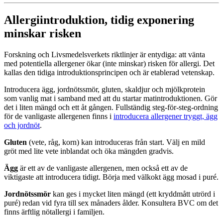
Allergiintroduktion, tidig exponering
minskar risken
Forskning och Livsmedelsverkets riktlinjer är entydiga: att vänta
med potentiella allergener ökar (inte minskar) risken för allergi. Det
kallas den tidiga introduktionsprincipen och är etablerad vetenskap.
Introducera ägg, jordnötssmör, gluten, skaldjur och mjölkprotein
som vanlig mat i samband med att du startar matintroduktionen. Gör
det i liten mängd och ett åt gången. Fullständig steg-för-steg-ordning
för de vanligaste allergenen finns i
introducera allergener tryggt, ägg
och jordnöt
.
Gluten
(vete, råg, korn) kan introduceras från start. Välj en mild
gröt med lite vete inblandat och öka mängden gradvis.
Ägg
är ett av de vanligaste allergenen, men också ett av de
viktigaste att introducera tidigt. Börja med välkokt ägg mosad i puré.
Jordnötssmör
kan ges i mycket liten mängd (ett kryddmått utrörd i
puré) redan vid fyra till sex månaders ålder. Konsultera BVC om det
finns ärftlig nötallergi i familjen.