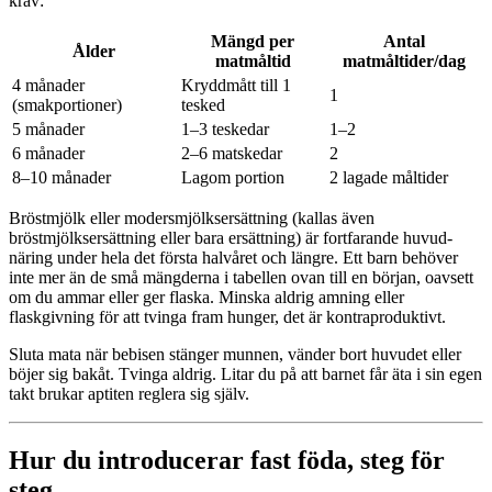
krav:
Mängd per
Antal
Ålder
matmåltid
matmåltider/dag
4 månader
Kryddmått till 1
1
(smakportioner)
tesked
5 månader
1–3 teskedar
1–2
6 månader
2–6 matskedar
2
8–10 månader
Lagom portion
2 lagade måltider
Bröstmjölk eller modersmjölksersättning (kallas även
bröstmjölksersättning eller bara ersättning) är fortfarande huvud­
näring under hela det första halvåret och längre. Ett barn behöver
inte mer än de små mängderna i tabellen ovan till en början, oavsett
om du ammar eller ger flaska. Minska aldrig amning eller
flaskgivning för att tvinga fram hunger, det är kontraproduktivt.
Sluta mata när bebisen stänger munnen, vänder bort huvudet eller
böjer sig bakåt. Tvinga aldrig. Litar du på att barnet får äta i sin egen
takt brukar aptiten reglera sig själv.
Hur du introducerar fast föda, steg för
steg