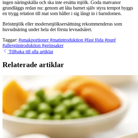
ingen näringskälla och ska inte ersätta mjölk. Goda matvanor
grundläggs redan nu: genom att låta barnet själv styra tempot byggs
en trygg relation till mat som håller i sig långt in i barndomen.
Bröstmjölk eller modersmjölksersättning rekommenderas som
huvud­näring under hela det första levnadsåret.
Taggar:
#smakportioner
#matintroduktion
#fast föda
#puré
#allergiintroduktion
#grönsaker
Tillbaka till alla artiklar
Relaterade artiklar