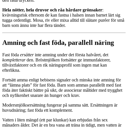
den rätta drycken.
Hela nötter, hela druvor och råa hårdare grönsaker
:
kvävningsrisk eftersom de kan fastna i halsen innan barnet lärt sig
tugga ordentligt. Mosa, riv eller mixa alltid till slätare puréer för små
barn som ännu inte har flera tänder.
Amning och fast föda, parallell näring
Fast föda
ersätter
inte amning under det första halvåret, det
kompletterar
den. Bröstmjölken fortsätter ge immunfaktorer,
tillväxtfaktorer och en rik näringsprofil som ingen mat kan
efterlikna.
Fortsätt amma enligt bebisens signaler och minska inte amning för
att “lämna plats” för fast föda. Barn som ammas parallellt med fast
föda äter faktiskt bättre på sikt, de associerar måltider med trygghet
och nyfikenhet snarare än hunger och krav.
Modersmjölksersättning fungerar på samma sätt. Ersättningen är
huvud­näring; fast föda ett komplement.
Vatten i liten mängd (ett par klunkar) kan erbjudas från sex
månaders ålder. Det är en bra vana att träna in tidigt, men vatten är